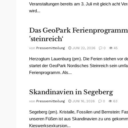
Veranstaltungen bereits am 3. Juli mit gleich acht Ve
wird...
Das GeoPark Ferienprogramm 
’steinreich‘
von
Pressemitteilung
JUNI 22, 2026
0
45
Herzogtum Lauenburg (pm). Die Ferien stehen vor de
startet der GeoPark Nordisches Steinreich sein umf
Ferienprogramm. Als...
Skandinavien in Segeberg
von
Pressemitteilung
JUNI 16, 2026
0
63
Segeberg (pm). Kristalle, Fossilen und Bernstein: Fas
unseren Füßen ist aus Skandinavien zu uns gekomme
Kieswerksexkursion...