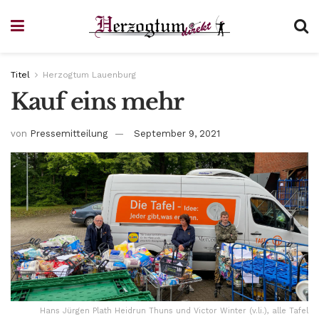
Titel
Herzogtum Lauenburg
Kauf eins mehr
von
Pressemitteilung
September 9, 2021
Hans Jürgen Plath Heidrun Thuns und Victor Winter (v.li.), alle Tafel