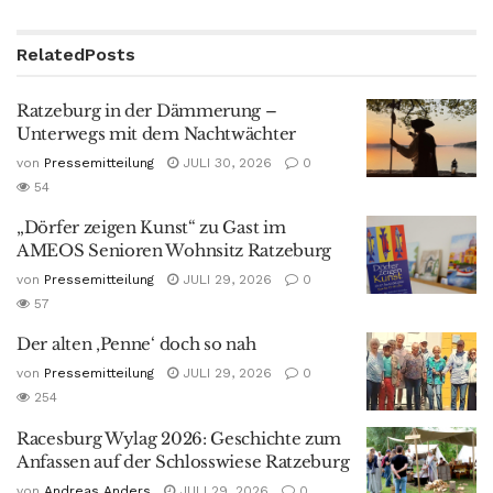
Related
Posts
Ratzeburg in der Dämmerung –
Unterwegs mit dem Nachtwächter
von
Pressemitteilung
JULI 30, 2026
0
54
„Dörfer zeigen Kunst“ zu Gast im
AMEOS Senioren Wohnsitz Ratzeburg
von
Pressemitteilung
JULI 29, 2026
0
57
Der alten ‚Penne‘ doch so nah
von
Pressemitteilung
JULI 29, 2026
0
254
Racesburg Wylag 2026: Geschichte zum
Anfassen auf der Schlosswiese Ratzeburg
von
Andreas Anders
JULI 29, 2026
0