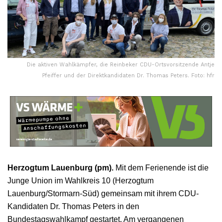
Die aktiven Wahlkämpfer, die Reinbeker CDU-Ortsvorsitzende Antje
Pfeiffer und der Direktkandidaten Dr. Thomas Peters. Foto: hfr
Herzogtum Lauenburg (pm).
Mit dem Ferienende ist die
Junge Union im Wahlkreis 10 (Herzogtum
Lauenburg/Stormarn-Süd) gemeinsam mit ihrem CDU-
Kandidaten Dr. Thomas Peters in den
Bundestagswahlkampf gestartet. Am vergangenen