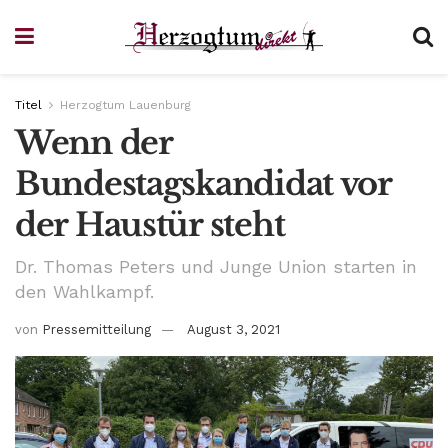
Titel
Herzogtum Lauenburg
Wenn der
Bundestagskandidat vor
der Haustür steht
Dr. Thomas Peters und Junge Union starten in
den Wahlkampf.
von
Pressemitteilung
August 3, 2021