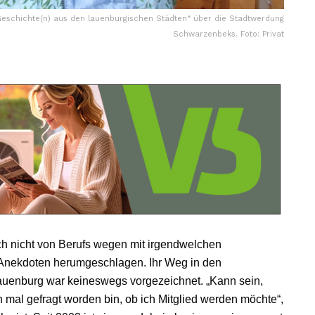
Geschichte(n) aus den lauenburgischen Städten“ über die Stadtwerdung
Schwarzenbeks. Foto: Privat
ch nicht von Berufs wegen mit irgendwelchen
r Anekdoten herumgeschlagen. Ihr Weg in den
uenburg war keineswegs vorgezeichnet. „Kann sein,
 mal gefragt worden bin, ob ich Mitglied werden möchte“,