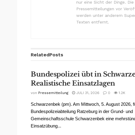
nur eine Sicht der Dinge. Di
Pressemitteilungen vor Verö
werden unter anderem Super
Texten entfernt.
Related
Posts
Bundespolizei übt in Schwarz
Realistische Einsatzlagen
von
Pressemitteilung
JULI 31, 2026
0
1.2K
Schwarzenbek (pm). Am Mittwoch, 5. August 2026, fü
Bundespolizeiabteilung Ratzeburg in der Grund- und
Gemeinschaftsschule Schwarzenbek eine mehrstün
Einsatzübung...