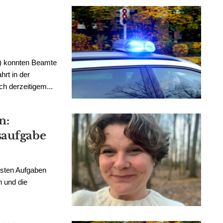
6) konnten Beamte
hrt in der
h derzeitigem...
n:
saufgabe
gsten Aufgaben
n und die