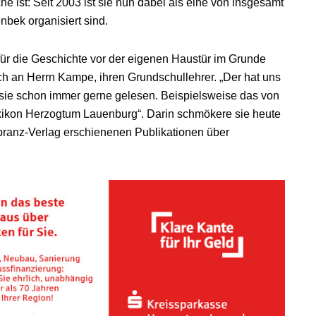
che ist: Seit 2003 ist sie nun dabei als eine von insgesamt
bek organisiert sind.
e für die Geschichte vor der eigenen Haustür im Grunde
och an Herrn Kampe, ihren Grundschullehrer. „Der hat uns
ie schon immer gerne gelesen. Beispielsweise das von
xikon Herzogtum Lauenburg“. Darin schmökere sie heute
branz-Verlag erschienenen Publikationen über