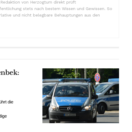
e Redaktion von Herzogtum direkt prüft
ffentlichung stets nach bestem Wissen und Gewissen. So
lative und nicht belegbare Behauptungen aus den
enbek:
hrt die
dige