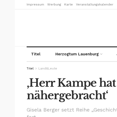
Impressum
Werbung
Karte
Veranstaltungskalender
Titel
Herzogtum Lauenburg
Titel
Land&Leute
‚Herr Kampe ha
nähergebracht‘
Gisela Berger setzt Reihe „Geschic
fort.