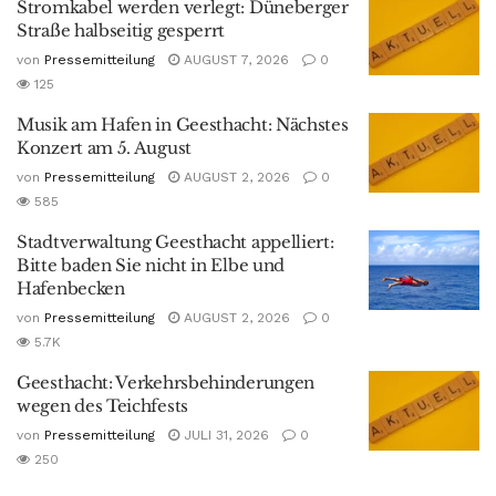
Stromkabel werden verlegt: Düneberger
Straße halbseitig gesperrt
von
Pressemitteilung
AUGUST 7, 2026
0
125
Musik am Hafen in Geesthacht: Nächstes
Konzert am 5. August
von
Pressemitteilung
AUGUST 2, 2026
0
585
Stadtverwaltung Geesthacht appelliert:
Bitte baden Sie nicht in Elbe und
Hafenbecken
von
Pressemitteilung
AUGUST 2, 2026
0
5.7K
Geesthacht: Verkehrsbehinderungen
wegen des Teichfests
von
Pressemitteilung
JULI 31, 2026
0
250