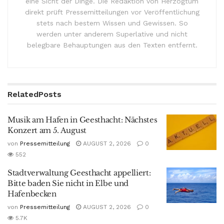
eine Sicht der Dinge. Die Redaktion von Herzogtum
direkt prüft Pressemitteilungen vor Veröffentlichung
stets nach bestem Wissen und Gewissen. So
werden unter anderem Superlative und nicht
belegbare Behauptungen aus den Texten entfernt.
Related
Posts
Musik am Hafen in Geesthacht: Nächstes
Konzert am 5. August
von
Pressemitteilung
AUGUST 2, 2026
0
552
Stadtverwaltung Geesthacht appelliert:
Bitte baden Sie nicht in Elbe und
Hafenbecken
von
Pressemitteilung
AUGUST 2, 2026
0
5.7K