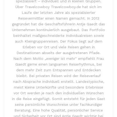
spezialisiert – individuell und in kleinen Gruppen.
Über Travelcowboy Travelcowboy.de hat sich im
Laufe der letzten Jahre als spezialisierter
Reisevermittler einen Namen gemacht. In 2013
gegründet hat die Geschäftsführerin Antje Gaedt das
Unternehmen kontinuierlich ausgebaut. Das Portfolio
beinhaltet maßgeschneiderte Individualreisen sowie
auch Kleingruppenreisen. Der Fokus liegt auf dem
Erleben vor Ort und viele Reisen gehen in
Destinationen abseits der ausgetretenen Pfade.
Nach dem Motto „weniger ist mehr" empfiehlt Frau
Gaedt gerne einen langsamen Reiserhythmus, bei
dem mehr Zeit zum Entspannen und Entdecken
bleibt. Bei privaten Reisen wird der Reiseverlauf
nach Absprache individuell erstellt. Landestypische,
meist kleine Unterkünfte und besondere Erlebnisse
vor Ort werden je nach den individuellen Wünschen
in die Reise eingefügt. Somit entsteht für jeden Gast
seine persönliche Wunschreise unter fachkundiger
Beratung. Eine hohe Qualität, persönlicher Service
und Sicherheit vor Ort sind Antje Gaedt wichtig bei