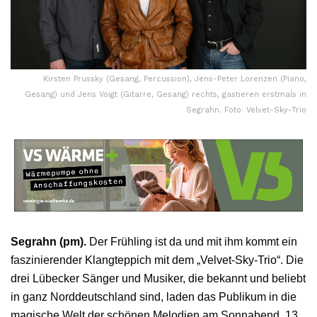
Kirsten Prussky (Gesang, Percussion), Jens-Peter Lorenzen (Piano,
Gesang) und Jens Voigt (Gitarre, Gesang) rechts, gastieren erstmals in
Segrahn. Foto: Velvet-Sky-Trio
Segrahn (pm).
Der Frühling ist da und mit ihm kommt ein
faszinierender Klangteppich mit dem „Velvet-Sky-Trio“. Die
drei Lübecker Sänger und Musiker, die bekannt und beliebt
in ganz Norddeutschland sind, laden das Publikum in die
magische Welt der schönen Melodien am Sonnabend, 13.