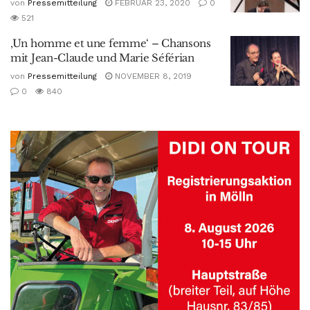
von
Pressemitteilung
FEBRUAR 23, 2020
0
521
‚Un homme et une femme‘ – Chansons
mit Jean-Claude und Marie Séférian
von
Pressemitteilung
NOVEMBER 8, 2019
0
840