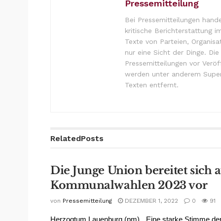
Pressemitteilung
Bei Pressemitteilungen hande
kritische Berichterstattung i
Texte von Parteien, Organisa
nur eine Sicht der Dinge. Di
Pressemitteilungen vor Verö
werden unter anderem Super
Texten entfernt.
Related
Posts
Die Junge Union bereitet sich a
Kommunalwahlen 2023 vor
von
Pressemitteilung
DEZEMBER 1, 2022
0
91
Herzogtum Lauenburg (pm). „Eine starke Stimme de