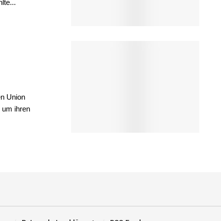
te...
en Union
 um ihren