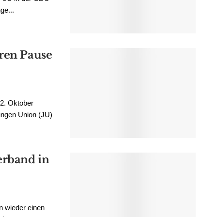
ge...
ren Pause
2. Oktober
Jungen Union (JU)
erband in
ln wieder einen