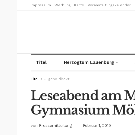
Impressum
Werbung
Karte
Veranstaltungskalender
Titel
Herzogtum Lauenburg
Titel
Jugend direkt
Leseabend am M
Gymnasium Möl
von
Pressemitteilung
Februar 1, 2019