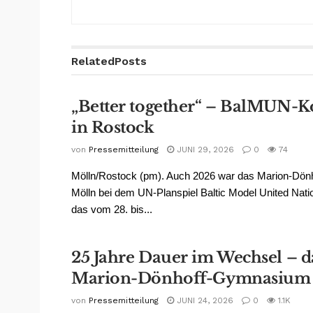
Related
Posts
„Better together“ – BalMUN-K
in Rostock
von
Pressemitteilung
JUNI 29, 2026
0
74
Mölln/Rostock (pm). Auch 2026 war das Marion-Dö
Mölln bei dem UN-Planspiel Baltic Model United Nat
das vom 28. bis...
25 Jahre Dauer im Wechsel – d
Marion-Dönhoff-Gymnasium
von
Pressemitteilung
JUNI 24, 2026
0
1.1K