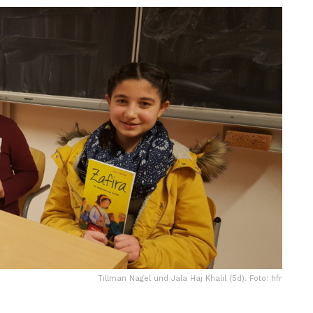
Tillman Nagel und Jala Haj Khalil (5d). Foto: hfr