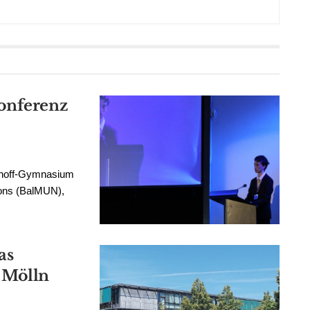
onferenz
nhoff-Gymnasium
ions (BalMUN),
as
 Mölln