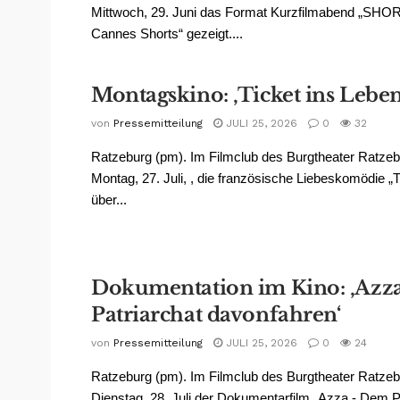
Mittwoch, 29. Juni das Format Kurzfilmabend „SH
Cannes Shorts“ gezeigt....
Montagskino: ‚Ticket ins Leben
von
Pressemitteilung
JULI 25, 2026
0
32
Ratzeburg (pm). Im Filmclub des Burgtheater Ratze
Montag, 27. Juli, , die französische Liebeskomödie „T
über...
Dokumentation im Kino: ‚Azz
Patriarchat davonfahren‘
von
Pressemitteilung
JULI 25, 2026
0
24
Ratzeburg (pm). Im Filmclub des Burgtheater Ratze
Dienstag, 28. Juli der Dokumentarfilm „Azza - Dem P