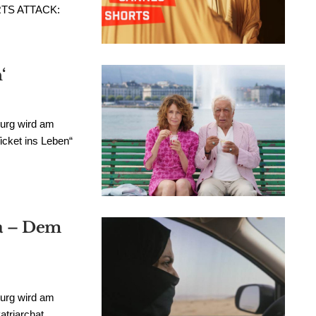
ORTS ATTACK:
‘
burg wird am
icket ins Leben“
a – Dem
burg wird am
atriarchat