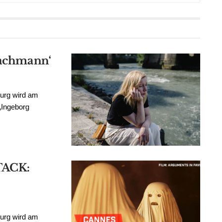
Bachmann‘
burg wird am
„Ingeborg
TACK:
burg wird am