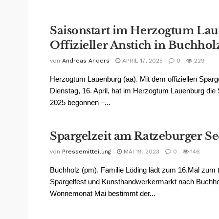
Saisonstart im Herzogtum Lau
Offizieller Anstich in Buchhol
von
Andreas Anders
APRIL 17, 2025
0
229
Herzogtum Lauenburg (aa). Mit dem offiziellen Sparg
Dienstag, 16. April, hat im Herzogtum Lauenburg die
2025 begonnen –...
Spargelzeit am Ratzeburger Se
von
Pressemitteilung
MAI 19, 2023
0
146
Buchholz (pm). Familie Löding lädt zum 16.Mal zum tr
Spargelfest und Kunsthandwerkermarkt nach Buchhol
Wonnemonat Mai bestimmt der...