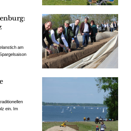
enburg:
z
elanstich am
 Spargelsaison
e
aditionellen
z ein. Im