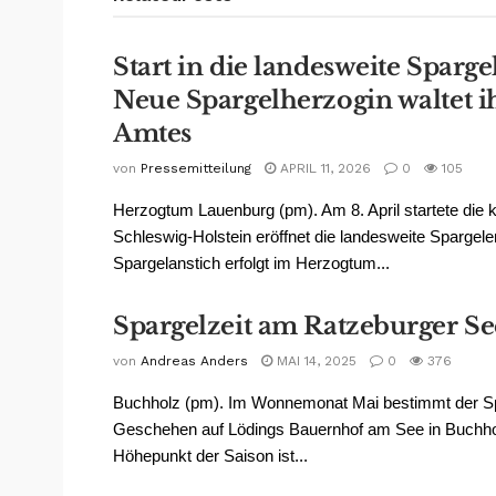
Start in die landesweite Sparge
Neue Spargelherzogin waltet i
Amtes
von
Pressemitteilung
APRIL 11, 2026
0
105
Herzogtum Lauenburg (pm). Am 8. April startete die k
Schleswig-Holstein eröffnet die landesweite Spargele
Spargelanstich erfolgt im Herzogtum...
Spargelzeit am Ratzeburger Se
von
Andreas Anders
MAI 14, 2025
0
376
Buchholz (pm). Im Wonnemonat Mai bestimmt der S
Geschehen auf Lödings Bauernhof am See in Buchho
Höhepunkt der Saison ist...