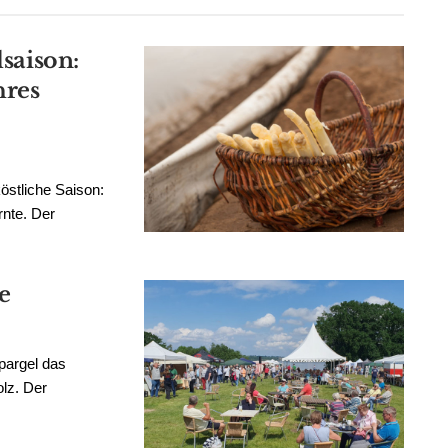
lsaison:
hres
östliche Saison:
rnte. Der
e
pargel das
lz. Der