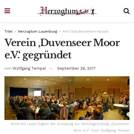
Titel
Herzogtum Lauenburg
Amt Sandesneben-Nusse
Verein ‚Duvenseer Moor
e.V.‘ gegründet
von
Wolfgang Tempel
September 28, 2017
Rund 150 Leute folgten der Einladung zur Vereinsgründung „Duvenseer
Moor e.V.“. Foto: Wolfgang Tempel