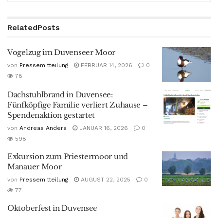
Related
Posts
Vogelzug im Duvenseer Moor
von
Pressemitteilung
FEBRUAR 14, 2026
0
78
Dachstuhlbrand in Duvensee:
Fünfköpfige Familie verliert Zuhause –
Spendenaktion gestartet
von
Andreas Anders
JANUAR 16, 2026
0
598
Exkursion zum Priestermoor und
Manauer Moor
von
Pressemitteilung
AUGUST 22, 2025
0
77
Oktoberfest in Duvensee