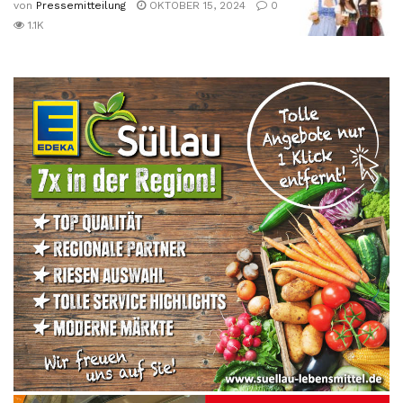
von
Pressemitteilung
OKTOBER 15, 2024
0
1.1K