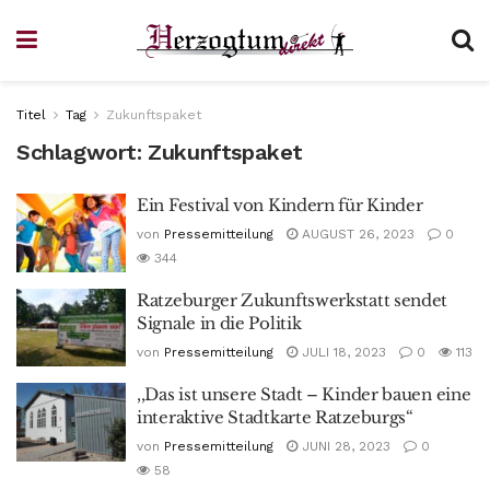
Titel
Tag
Zukunftspaket
Schlagwort:
Zukunftspaket
Ein Festival von Kindern für Kinder
von
Pressemitteilung
AUGUST 26, 2023
0
344
Ratzeburger Zukunftswerkstatt sendet
Signale in die Politik
von
Pressemitteilung
JULI 18, 2023
0
113
,,Das ist unsere Stadt – Kinder bauen eine
interaktive Stadtkarte Ratzeburgs“
von
Pressemitteilung
JUNI 28, 2023
0
58