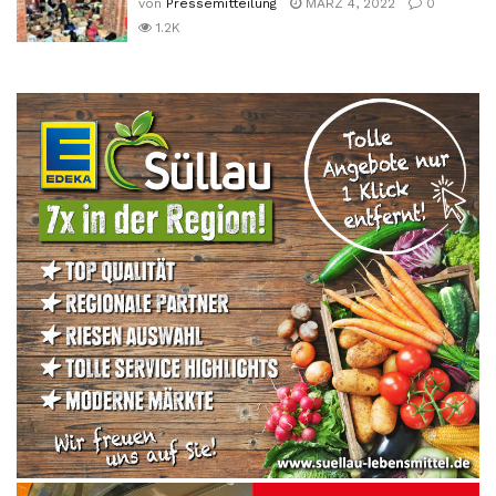
von
Pressemitteilung
MÄRZ 4, 2022
0
1.2K