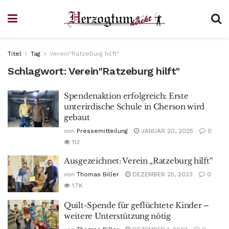
Titel
Tag
Verein"Ratzeburg hilft"
Schlagwort:
Verein"Ratzeburg hilft"
Spendenaktion erfolgreich: Erste
unterirdische Schule in Cherson wird
gebaut
von
Pressemitteilung
JANUAR 20, 2025
0
113
Ausgezeichnet: Verein „Ratzeburg hilft“
von
Thomas Biller
DEZEMBER 25, 2023
0
1.7K
Quilt-Spende für geflüchtete Kinder –
weitere Unterstützung nötig