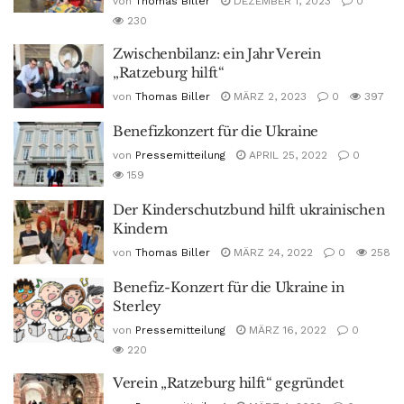
von
Thomas Biller
DEZEMBER 1, 2023
0
230
Zwischenbilanz: ein Jahr Verein
„Ratzeburg hilft“
von
Thomas Biller
MÄRZ 2, 2023
0
397
Benefizkonzert für die Ukraine
von
Pressemitteilung
APRIL 25, 2022
0
159
Der Kinderschutzbund hilft ukrainischen
Kindern
von
Thomas Biller
MÄRZ 24, 2022
0
258
Benefiz-Konzert für die Ukraine in
Sterley
von
Pressemitteilung
MÄRZ 16, 2022
0
220
Verein „Ratzeburg hilft“ gegründet