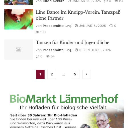
von
Hilde Schulz
JANUAR 20, 2025
0
84
Line Dance im Kneipp-Verein: Tanzspaß
ohne Partner
von
Pressemitteilung
JANUAR 8, 2025
0
193
Tanzen für Kinder und Jugendliche
von
Pressemitteilung
DEZEMBER 9, 2024
0
84
1
2
…
5