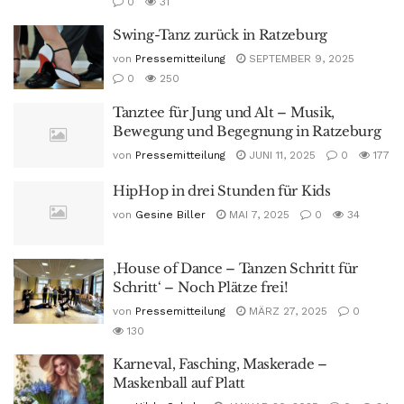
0
31
Swing-Tanz zurück in Ratzeburg
von
Pressemitteilung
SEPTEMBER 9, 2025
0
250
Tanztee für Jung und Alt – Musik,
Bewegung und Begegnung in Ratzeburg
von
Pressemitteilung
JUNI 11, 2025
0
177
HipHop in drei Stunden für Kids
von
Gesine Biller
MAI 7, 2025
0
34
‚House of Dance – Tanzen Schritt für
Schritt‘ – Noch Plätze frei!
von
Pressemitteilung
MÄRZ 27, 2025
0
130
Karneval, Fasching, Maskerade –
Maskenball auf Platt