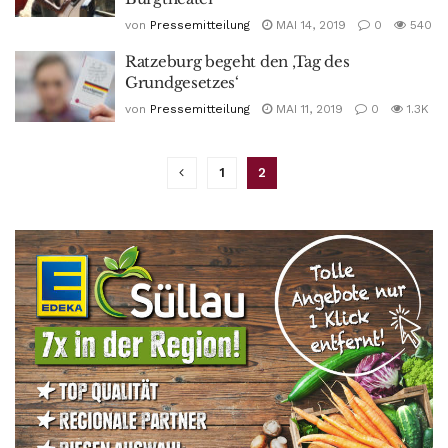
von
Pressemitteilung
MAI 14, 2019
0
540
Ratzeburg begeht den ‚Tag des
Grundgesetzes‘
von
Pressemitteilung
MAI 11, 2019
0
1.3K
1
2