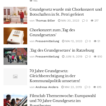
145
Grundgesetz wurde mit Chorkonzert und
Botschaften in St. Petri gefeiert
von
Thomas Biller
MAI 30, 2023
0
217
Chorkonzert zum ‚Tag des
Grundgesetzes‘
von
Pressemitteilung
MAI 12, 2023
0
51
‚Tag des Grundgesetzes‘ in Ratzeburg
von
Pressemitteilung
JUNI 9, 2019
0
810
70 Jahre Grundgesetz:
Gleichberechtigung in der
Kommunalpolitik umsetzen!
von
Andreas Anders
MAI 23, 2019
0
615
Filmclub Themenwoche: Europawahl
und 70 Jahre Grundgesetz im
Burgtheater