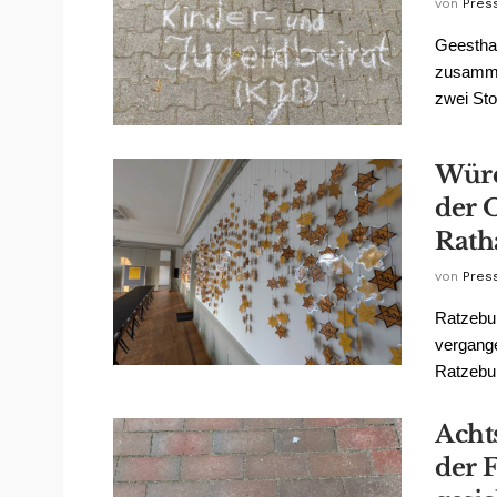
von
Pres
Geesthac
zusammen
zwei Stol
Würd
der 
Rath
von
Pres
Ratzebur
vergang
Ratzebur
Acht
der 