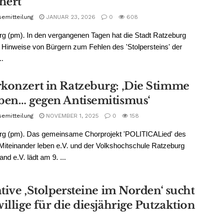
hert
semitteilung
JANUAR 23, 2026
0
608
g (pm). In den vergangenen Tagen hat die Stadt Ratzeburg
Hinweise von Bürgern zum Fehlen des 'Stolpersteins' der
..
konzert in Ratzeburg: ‚Die Stimme
ben… gegen Antisemitismus‘
semitteilung
NOVEMBER 1, 2025
0
158
rg (pm). Das gemeinsame Chorprojekt 'POLITICALied' des
Miteinander leben e.V. und der Volkshochschule Ratzeburg
nd e.V. lädt am 9. ...
ative ‚Stolpersteine im Norden‘ sucht
illige für die diesjährige Putzaktion