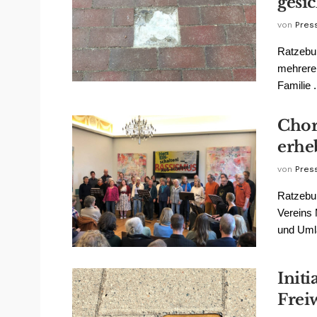
gesic
von
Pres
Ratzebur
mehrere 
Familie .
Chor
erhe
von
Pres
Ratzebu
Vereins 
und Umla
Initi
Freiw