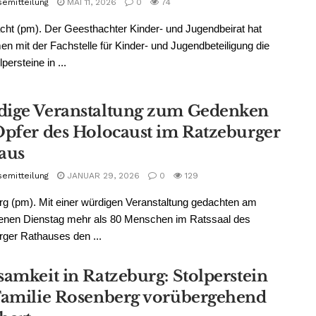
semitteilung
MAI 11, 2026
0
74
ht (pm). Der Geesthachter Kinder- und Jugendbeirat hat
 mit der Fachstelle für Kinder- und Jugendbeteiligung die
persteine in ...
ige Veranstaltung zum Gedenken
Opfer des Holocaust im Ratzeburger
aus
semitteilung
JANUAR 29, 2026
0
129
g (pm). Mit einer würdigen Veranstaltung gedachten am
enen Dienstag mehr als 80 Menschen im Ratssaal des
ger Rathauses den ...
samkeit in Ratzeburg: Stolperstein
Familie Rosenberg vorübergehend