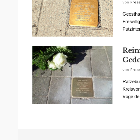
von
Pres
Geesthac
Freiwilli
Putzinter
Reini
Gede
von
Pres
Ratzebu
Kreisvo
Vöge den