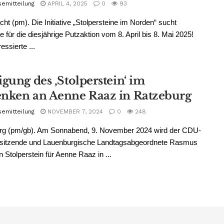
semitteilung
APRIL 4, 2025
0
93
ht (pm). Die Initiative „Stolpersteine im Norden“ sucht
ge für die diesjährige Putzaktion vom 8. April bis 8. Mai 2025!
essierte ...
gung des ‚Stolperstein‘ im
nken an Aenne Raaz in Ratzeburg
semitteilung
NOVEMBER 7, 2024
0
248
rg (pm/gb). Am Sonnabend, 9. November 2024 wird der CDU-
rsitzende und Lauenburgische Landtagsabgeordnete Rasmus
 Stolperstein für Aenne Raaz in ...