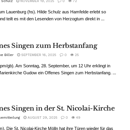
e Schulz
NOVEMBER 19, 2025
0
72
m Lauenburg (hs). Hilde Schulz aus Hamfelde erlebt so
und teilt es mit den Lesenden von Herzogtum direkt in ...
nes Singen zum Herbstanfang
e Biller
SEPTEMBER 16, 2025
0
25
m/gb). Am Sonntag, 28. September, um 12 Uhr erklingt in
Marienkirche Gudow ein Offenes Singen zum Herbstanfang. ...
nes Singen in der St. Nicolai-Kirche
semitteilung
AUGUST 29, 2025
0
49
m). Die St. Nicolai-Kirche Mölln hat ihre Türen wieder für das