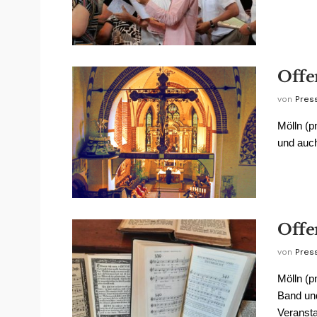
Offe
von
Pres
Mölln (p
und auch
Offe
von
Pres
Mölln (p
Band un
Veransta