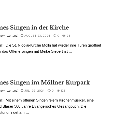
nes Singen in der Kirche
semitteilung
AUGUST 23, 2024
0
96
m). Die St. Nicolai-Kirche Mölln hat wieder ihre Türen geöffnet
 das Offene Singen mit Meike Siebert ist ...
nes Singen im Möllner Kurpark
semitteilung
JULI 29, 2024
0
125
m). Mit einem offenen Singen feiern Kirchenmusiker, eine
d Bläser 500 Jahre Evangelisches Gesangbuch. Die
ltung findet am ...