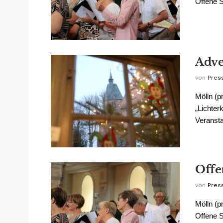
Offene S
Adve
von
Pres
Mölln (p
„Lichter
Veranstal
Offe
von
Pres
Mölln (p
Offene S