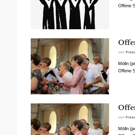
Offene S
Offe
von
Pres
Mölln (p
Offene S
Offe
von
Pres
Mölln (p