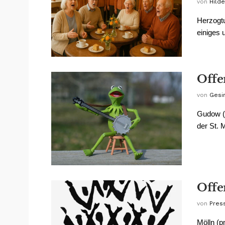
von
Hild
Herzogtu
einiges 
Offe
von
Gesin
Gudow (p
der St. 
Offe
von
Pres
Mölln (p