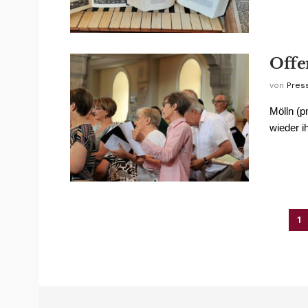
Offe
von
Pres
Mölln (p
wieder i
1