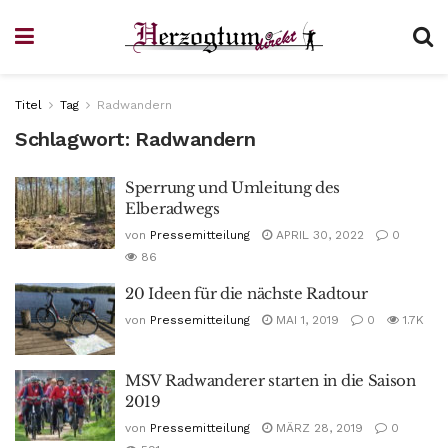
Titel
Tag
Radwandern
Schlagwort:
Radwandern
Sperrung und Umleitung des
Elberadwegs
von
Pressemitteilung
APRIL 30, 2022
0
86
20 Ideen für die nächste Radtour
von
Pressemitteilung
MAI 1, 2019
0
1.7K
MSV Radwanderer starten in die Saison
2019
von
Pressemitteilung
MÄRZ 28, 2019
0