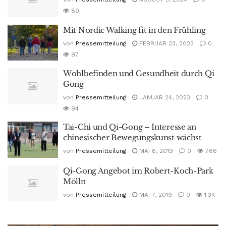
80
Mit Nordic Walking fit in den Frühling
von
Pressemitteilung
FEBRUAR 23, 2023
0
97
Wohlbefinden und Gesundheit durch Qi
Gong
von
Pressemitteilung
JANUAR 24, 2023
0
94
Tai-Chi und Qi-Gong – Interesse an
chinesischer Bewegungskunst wächst
von
Pressemitteilung
MAI 8, 2019
0
766
Qi-Gong Angebot im Robert-Koch-Park
Mölln
von
Pressemitteilung
MAI 7, 2019
0
1.3K