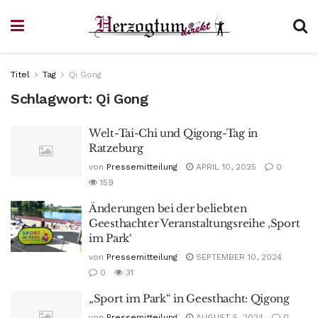
Titel
Tag
Qi Gong
Schlagwort:
Qi Gong
Welt-Tai-Chi und Qigong-Tag in
Ratzeburg
von
Pressemitteilung
APRIL 10, 2025
0
159
Änderungen bei der beliebten
Geesthachter Veranstaltungsreihe ‚Sport
im Park‘
von
Pressemitteilung
SEPTEMBER 10, 2024
0
31
„Sport im Park“ in Geesthacht: Qigong
von
Pressemitteilung
AUGUST 5, 2024
0