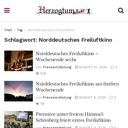
Titel
Tag
Norddeutsches Freiluftkino
Schlagwort:
Norddeutsches Freiluftkino
Norddeutsches Freiluftkino –
Wochenende sechs
von
Pressemitteilung
AUGUST 12, 2025
0
109
Norddeutsches Freiluftkino am fünften
Wochenende
von
Pressemitteilung
AUGUST 4, 2025
0
114
Premiere unter freiem Himmel:
Schönberg feiert erstes Freiluftkino
von
Pressemitteilung
AUGUST 2, 2025
0