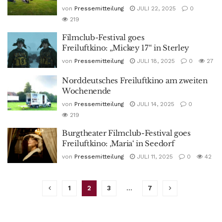
von
Pressemitteilung
JULI 22, 2025
0
219
Filmclub-Festival goes
Freiluftkino: „Mickey 17“ in Sterley
von
Pressemitteilung
JULI 18, 2025
0
27
Norddeutsches Freiluftkino am zweiten
Wochenende
von
Pressemitteilung
JULI 14, 2025
0
219
Burgtheater Filmclub-Festival goes
Freiluftkino: ‚Maria‘ in Seedorf
von
Pressemitteilung
JULI 11, 2025
0
42
1
2
3
…
7