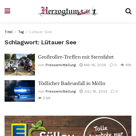
Titel
Tag
Lütauer See
Schlagwort:
Lütauer See
Großroller-Treffen mit Sternfahrt
von
Pressemitteilung
MAI 16, 2024
0
918
Tödlicher Badeunfall in Mölln
von
Pressemitteilung
JULI 18, 2023
0
3.6K