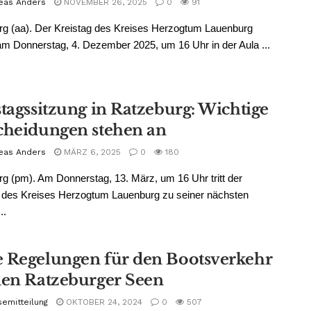
eas Anders
NOVEMBER 26, 2025
0
91
g (aa). Der Kreistag des Kreises Herzogtum Lauenburg
 Donnerstag, 4. Dezember 2025, um 16 Uhr in der Aula ...
stagssitzung in Ratzeburg: Wichtige
cheidungen stehen an
eas Anders
MÄRZ 6, 2025
0
180
g (pm). Am Donnerstag, 13. März, um 16 Uhr tritt der
g des Kreises Herzogtum Lauenburg zu seiner nächsten
..
 Regelungen für den Bootsverkehr
den Ratzeburger Seen
semitteilung
OKTOBER 24, 2024
0
507