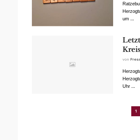
Ratzebur
Herzogtu
um ...
Letz
Krei
von
Pres
Herzogtu
Herzogt
Uhr ...
1