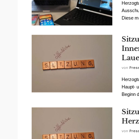
Herzogtu
Ausschus
Diese mo
Sitz
Inne
Lau
von
Pres
Herzogt
Haupt- u
Beginn de
Sitzu
Herz
von
Pres