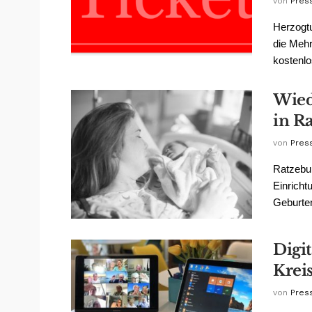
von
Pres
Herzogtu
die Mehr
kostenlo
Wied
in R
von
Pres
Ratzebur
Einricht
Geburten
Digi
Krei
von
Pres