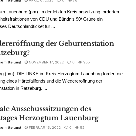
semitteilung
APRIL 8, 2023
0
781
m Lauenburg (pm). In der letzten Kreistagssitzung forderten
heitsfraktionen von CDU und Bündnis 90/ Grüne ein
ses Deutschlandticket für ...
ereröffnung der Geburtenstation
atzeburg?
semitteilung
NOVEMBER 17, 2022
0
955
g (pm). DIE LINKE im Kreis Herzogtum Lauenburg fordert die
ung eines Härtefallfonds und die Wiedereröffnung der
station in Ratzeburg. ...
tale Ausschusssitzungen des
stages Herzogtum Lauenburg
semitteilung
FEBRUAR 15, 2022
0
52