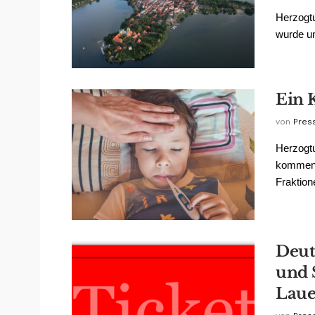
Herzogtu
wurde un
Ein 
von
Pres
Herzogt
kommend
Fraktion
Deut
und 
Lau