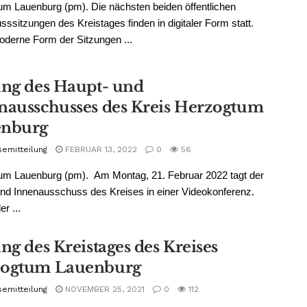
m Lauenburg (pm). Die nächsten beiden öffentlichen
ssitzungen des Kreistages finden in digitaler Form statt.
derne Form der Sitzungen ...
ung des Haupt- und
nausschusses des Kreis Herzogtum
enburg
semitteilung
FEBRUAR 13, 2022
0
56
um Lauenburg (pm). Am Montag, 21. Februar 2022 tagt der
nd Innenausschuss des Kreises in einer Videokonferenz.
r ...
ng des Kreistages des Kreises
ogtum Lauenburg
semitteilung
NOVEMBER 25, 2021
0
112