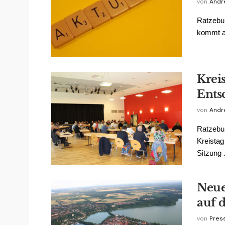
von
Andr
Ratzebur
kommt am
Krei
Ents
von
Andr
Ratzebur
Kreista
Sitzung .
Neue
auf 
von
Pres