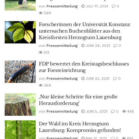
von
Pressemitteilung
JULI 17, 2021
0
599
Forscherinnen der Universität Konstanz
untersuchen Buchenblätter aus den
Kreisforsten Herzogtum Lauenburg
von
Pressemitteilung
JUNI 29, 2021
0
513
FDP bewertet den Kreistagsbeschlusses
zur Forsteinrichtung
von
Pressemitteilung
JUNI 22, 2021
0
369
‚Nur kleine Schritte für eine große
Herausforderung‘
von
Pressemitteilung
JUNI 5, 2021
0
448
Der Wald im Kreis Herzogtum
Lauenburg: Kompromiss gefunden!
von
Pressemitteilung
MAI 31, 2021
0
651