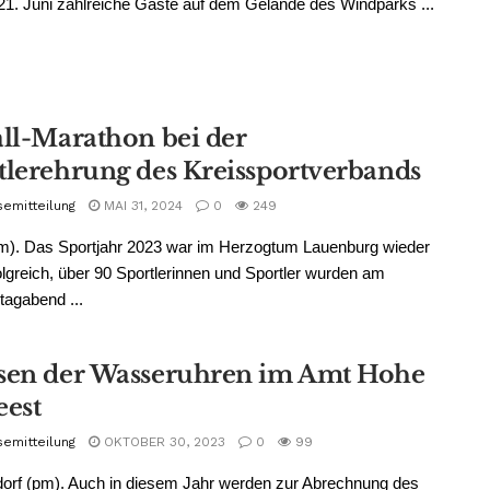
 21. Juni zahlreiche Gäste auf dem Gelände des Windparks ...
all-Marathon bei der
tlerehrung des Kreissportverbands
semitteilung
MAI 31, 2024
0
249
pm). Das Sportjahr 2023 war im Herzogtum Lauenburg wieder
olgreich, über 90 Sportlerinnen und Sportler wurden am
agabend ...
sen der Wasseruhren im Amt Hohe
eest
semitteilung
OKTOBER 30, 2023
0
99
orf (pm). Auch in diesem Jahr werden zur Abrechnung des