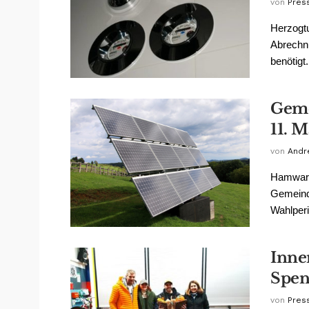
von
Pres
Herzogt
Abrechn
benötigt.
Geme
11. 
von
Andr
Hamward
Gemeinde
Wahlperi
Inne
Spen
von
Pres