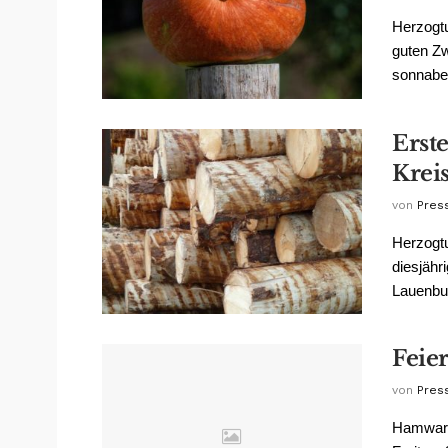
Herzogt
guten Zw
sonnaben
Erst
Krei
von
Pres
Herzogt
diesjähr
Lauenbur
Feie
von
Pres
Hamward