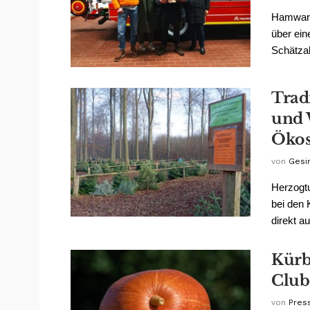
Hamward
über ein
Schätzak
Trad
und 
Ökos
von
Gesin
Herzogt
bei den
direkt au
Kürb
Club
von
Pres