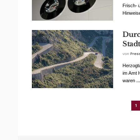
Frisch- 
Hinweise 
Durc
Stad
von
Pres
Herzogt
im Amt H
waren ...
1