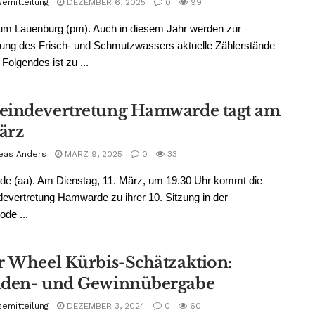
semitteilung
DEZEMBER 6, 2025
0
99
um Lauenburg (pm). Auch in diesem Jahr werden zur
ung des Frisch- und Schmutzwassers aktuelle Zählerstände
 Folgendes ist zu ...
indevertretung Hamwarde tagt am
März
eas Anders
MÄRZ 9, 2025
0
33
e (aa). Am Dienstag, 11. März, um 19.30 Uhr kommt die
vertretung Hamwarde zu ihrer 10. Sitzung in der
ode ...
r Wheel Kürbis-Schätzaktion:
den- und Gewinnübergabe
semitteilung
DEZEMBER 3, 2024
0
60