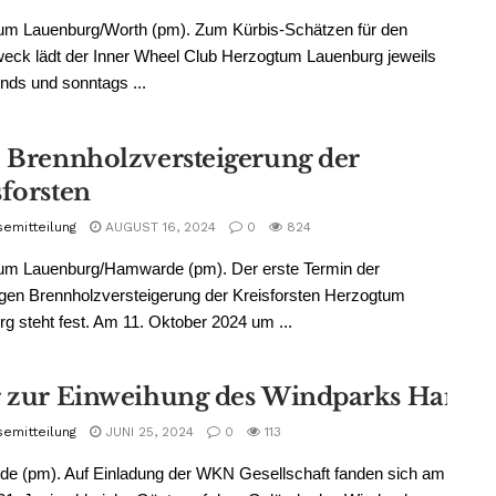
um Lauenburg/Worth (pm). Zum Kürbis-Schätzen für den
eck lädt der Inner Wheel Club Herzogtum Lauenburg jeweils
ds und sonntags ...
e Brennholzversteigerung der
sforsten
semitteilung
AUGUST 16, 2024
0
824
um Lauenburg/Hamwarde (pm). Der erste Termin der
igen Brennholzversteigerung der Kreisforsten Herzogtum
g steht fest. Am 11. Oktober 2024 um ...
r zur Einweihung des Windparks Hamwa
semitteilung
JUNI 25, 2024
0
113
e (pm). Auf Einladung der WKN Gesellschaft fanden sich am