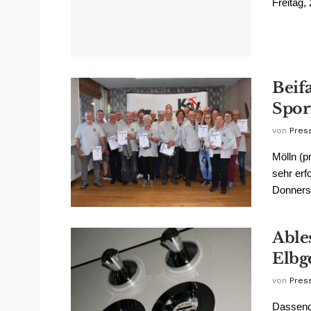
Freitag,
Beif
Spor
von
Pres
Mölln (
sehr erf
Donnerst
Able
Elbg
von
Pres
Dassend