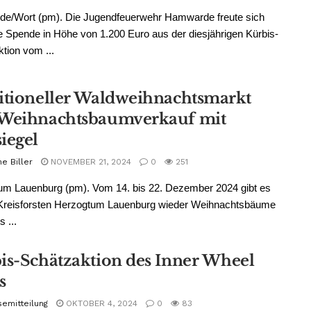
e/Wort (pm). Die Jugendfeuerwehr Hamwarde freute sich
e Spende in Höhe von 1.200 Euro aus der diesjährigen Kürbis-
tion vom ...
itioneller Waldweihnachtsmarkt
Weihnachtsbaumverkauf mit
iegel
e Biller
NOVEMBER 21, 2024
0
251
um Lauenburg (pm). Vom 14. bis 22. Dezember 2024 gibt es
 Kreisforsten Herzogtum Lauenburg wieder Weihnachtsbäume
s ...
is-Schätzaktion des Inner Wheel
s
semitteilung
OKTOBER 4, 2024
0
83