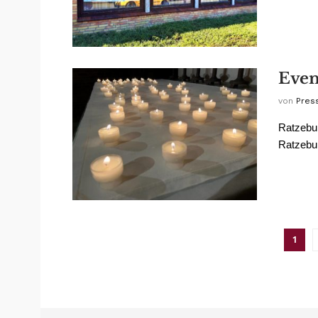
Even
von
Pres
Ratzebu
Ratzebur
1