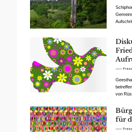
Schiphor
Gemeins
Aufschri
Disk
Fried
Aufr
von
Pres
Geestha
betreffe
von Rüst
Bürg
für 
von
Pres