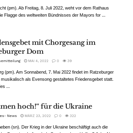
ht (pm). Ab Freitag, 8. Juli 2022, weht vor dem Rathaus
ie Flagge des weltweiten Bündnisses der Mayors for ...
densgebet mit Chorgesang im
eburger Dom
semitteilung
MAI 4, 2022
0
39
g (pm). Am Sonnabend, 7. Mai 2022 findet im Ratzeburger
musikalisch als Evensong gestaltetes Friedensgebet statt.
es ...
men hoch!“ für die Ukraine
es- News
MÄRZ 23, 2022
0
322
ben (sn). Der Krieg in der Ukraine beschäftigt auch die