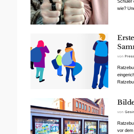
Schüler
wie? Und
Erste
Sam
von
Pres
Ratzebur
eingeric
Ratzebur
Bild
von
Gesin
Ratzebu
vor dem 