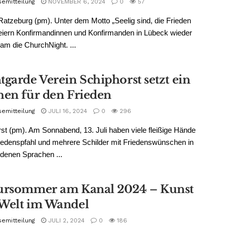
semitteilung
NOVEMBER 6, 2024
0
57
atzeburg (pm). Unter dem Motto „Seelig sind, die Frieden
 feiern Konfirmandinnen und Konfirmanden in Lübeck wieder
m die ChurchNight. ...
tgarde Verein Schiphorst setzt ein
hen für den Frieden
semitteilung
JULI 16, 2024
0
296
st (pm). Am Sonnabend, 13. Juli haben viele fleißige Hände
iedenspfahl und mehrere Schilder mit Friedenswünschen in
denen Sprachen ...
ursommer am Kanal 2024 – Kunst
Welt im Wandel
semitteilung
JULI 2, 2024
0
186