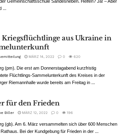
 der Gemeinschaftsschule Sandesneben. Helfen? Ja! – Aber
 ...
 Kriegsflüchtlinge aus Ukraine in
melunterkunft
semitteilung
MÄRZ 14, 2022
0
620
g (pm). Die erst am Donnerstagabend kurzfristig
htete Flüchtlings-Sammelunterkunft des Kreises in der
ger Riemannhalle wurde bereits am Freitag in ...
er für den Frieden
e Biller
MÄRZ 12, 2022
0
196
rg (gb). Am 6. März versammelten sich über 600 Menschen
Rathaus. Bei der Kundgebung für Frieden in der ...