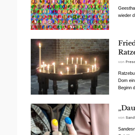
Geesthac
wieder d
Frie
Ratz
von
Pres
Ratzebur
Dom ein 
Beginn d
„Dau
von
Sand
Sandesne