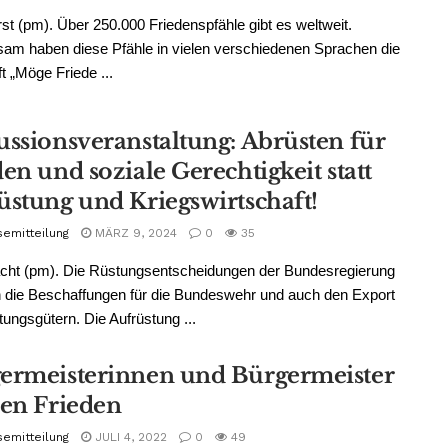
st (pm). Über 250.000 Friedenspfähle gibt es weltweit.
am haben diese Pfähle in vielen verschiedenen Sprachen die
ft „Möge Friede ...
ussionsveranstaltung: Abrüsten für
en und soziale Gerechtigkeit statt
üstung und Kriegswirtschaft!
semitteilung
MÄRZ 9, 2024
0
35
cht (pm). Die Rüstungsentscheidungen der Bundesregierung
n die Beschaffungen für die Bundeswehr und auch den Export
ungsgütern. Die Aufrüstung ...
ermeisterinnen und Bürgermeister
den Frieden
semitteilung
JULI 4, 2022
0
49