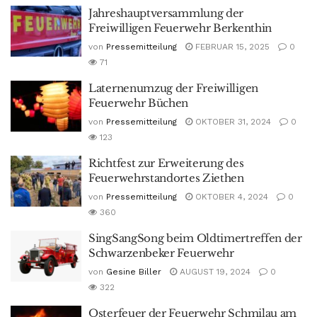
Jahreshauptversammlung der
Freiwilligen Feuerwehr Berkenthin
von
Pressemitteilung
FEBRUAR 15, 2025
0
71
Laternenumzug der Freiwilligen
Feuerwehr Büchen
von
Pressemitteilung
OKTOBER 31, 2024
0
123
Richtfest zur Erweiterung des
Feuerwehrstandortes Ziethen
von
Pressemitteilung
OKTOBER 4, 2024
0
360
SingSangSong beim Oldtimertreffen der
Schwarzenbeker Feuerwehr
von
Gesine Biller
AUGUST 19, 2024
0
322
Osterfeuer der Feuerwehr Schmilau am