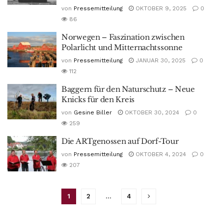
von
Pressemitteilung
OKTOBER 9, 2025
0
86
Norwegen – Faszination zwischen
Polarlicht und Mitternachtssonne
von
Pressemitteilung
JANUAR 30, 2025
0
112
Baggern für den Naturschutz – Neue
Knicks für den Kreis
von
Gesine Biller
OKTOBER 30, 2024
0
259
Die ARTgenossen auf Dorf-Tour
von
Pressemitteilung
OKTOBER 4, 2024
0
207
1
2
…
4