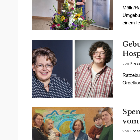
Mölln/Ra
Umgebung
einem fei
Gebu
Hosp
von
Pres
Ratzebur
Orgelkon
Spen
vom
von
Pres