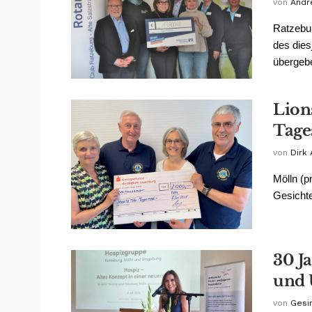
von
Andr
Ratzebur
des die
übergebe
Lion
Tag
von
Dirk
Mölln (p
Gesichte
30 J
und
von
Gesin