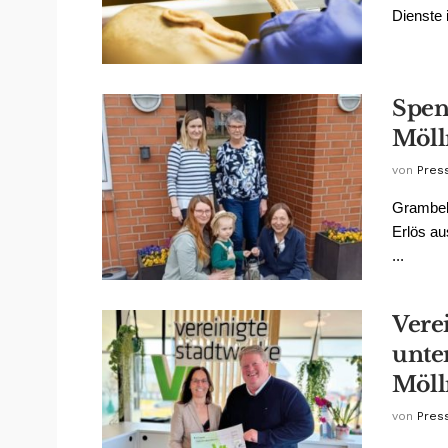
Dienste i
Spen
Möll
von
Pres
Grambek 
Erlös au
...
Vere
unte
Möll
von
Pres