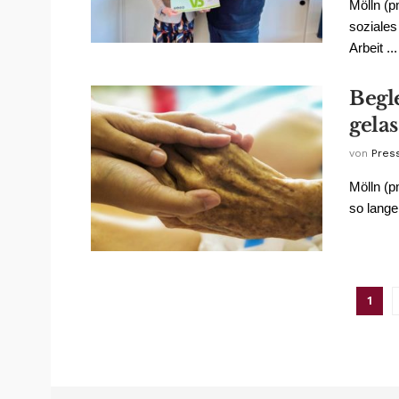
Mölln (p
soziales
Arbeit ...
Begl
gela
von
Pres
Mölln (
so lange
1