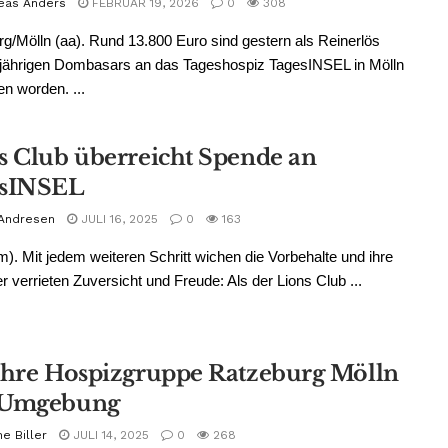
eas Anders
FEBRUAR 19, 2026
0
308
g/Mölln (aa). Rund 13.800 Euro sind gestern als Reinerlös
sjährigen Dombasars an das Tageshospiz TagesINSEL in Mölln
n worden. ...
s Club überreicht Spende an
esINSEL
 Andresen
JULI 16, 2025
0
163
m). Mit jedem weiteren Schritt wichen die Vorbehalte und ihre
r verrieten Zuversicht und Freude: Als der Lions Club ...
ahre Hospizgruppe Ratzeburg Mölln
 Umgebung
e Biller
JULI 14, 2025
0
268