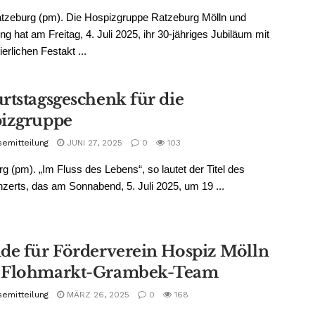
tzeburg (pm). Die Hospizgruppe Ratzeburg Mölln und
 hat am Freitag, 4. Juli 2025, ihr 30-jähriges Jubiläum mit
erlichen Festakt ...
rtstagsgeschenk für die
izgruppe
semitteilung
JUNI 27, 2025
0
103
g (pm). „Im Fluss des Lebens“, so lautet der Titel des
zerts, das am Sonnabend, 5. Juli 2025, um 19 ...
de für Förderverein Hospiz Mölln
 Flohmarkt-Grambek-Team
semitteilung
MÄRZ 26, 2025
0
168