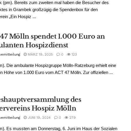
 (pm). Bereits zum zweiten mal haben die Besucher des
ktes in Grambek großzügig die Spendenbox für den
rein „Ein Hospiz ...
47 Mölln spendet 1.000 Euro an
lanten Hospizdienst
semitteilung
MÄRZ 19, 2025
0
123
m). Die ambulante Hospizgruppe Mölln-Ratzeburg erhielt eine
n Höhe von 1.000 Euro vom ACT 47 Mölln. Zur offiziellen ...
eshauptversammlung des
ervereins Hospiz Mölln
semitteilung
JUNI 19, 2024
0
279
m). Es mussten am Donnerstag, 6. Juni im Haus der Sozialen