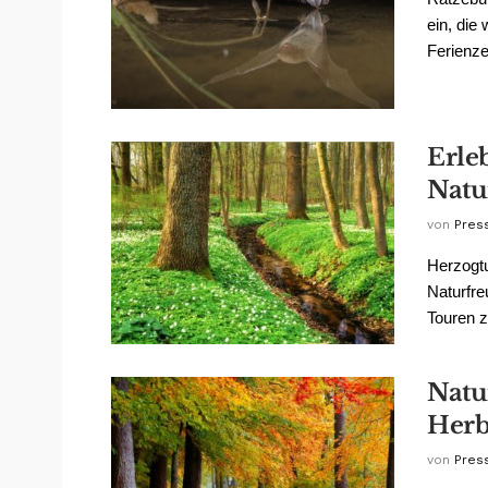
ein, die
Ferienzei
Erle
Natu
von
Pres
Herzogtu
Naturfre
Touren z
Natu
Herb
von
Pres