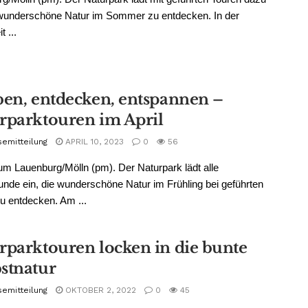
 wunderschöne Natur im Sommer zu entdecken. In der
t ...
ben, entdecken, entspannen –
rparktouren im April
semitteilung
APRIL 10, 2023
0
56
m Lauenburg/Mölln (pm). Der Naturpark lädt alle
unde ein, die wunderschöne Natur im Frühling bei geführten
u entdecken. Am ...
rparktouren locken in die bunte
stnatur
semitteilung
OKTOBER 2, 2022
0
45