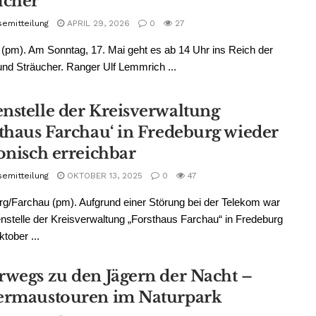
ucher
semitteilung
APRIL 29, 2026
0
27
(pm). Am Sonntag, 17. Mai geht es ab 14 Uhr ins Reich der
d Sträucher. Ranger Ulf Lemmrich ...
nstelle der Kreisverwaltung
sthaus Farchau‘ in Fredeburg wieder
fonisch erreichbar
semitteilung
OKTOBER 13, 2025
0
47
g/Farchau (pm). Aufgrund einer Störung bei der Telekom war
nstelle der Kreisverwaltung „Forsthaus Farchau“ in Fredeburg
ktober ...
rwegs zu den Jägern der Nacht –
ermaustouren im Naturpark