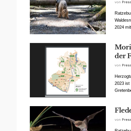
von
Pres
Ratzebur
Waldesru
2024 mit
Mori
der 
von
Pres
Herzogtu
2023 ist
Gretenber
Fled
von
Pres
Ratzebur