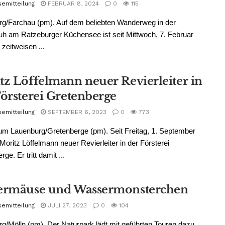
semitteilung
FEBRUAR 8, 2024
0
115
g/Farchau (pm). Auf dem beliebten Wanderweg in der
h am Ratzeburger Küchensee ist seit Mittwoch, 7. Februar
 zeitweisen ...
tz Löffelmann neuer Revierleiter in
Försterei Gretenberge
semitteilung
SEPTEMBER 6, 2023
0
773
m Lauenburg/Gretenberge (pm). Seit Freitag, 1. September
 Moritz Löffelmann neuer Revierleiter in der Försterei
ge. Er tritt damit ...
ermäuse und Wassermonsterchen
semitteilung
JULI 27, 2023
0
104
g/Mölln (pm). Der Naturpark lädt mit geführten Touren dazu