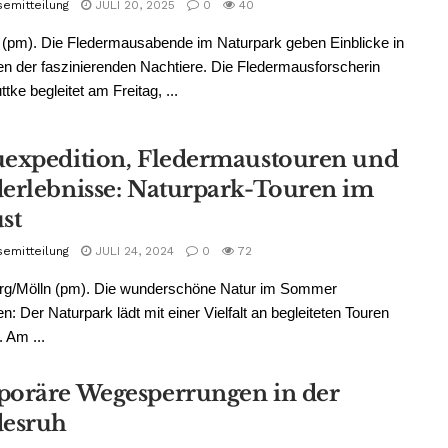
semitteilung
JULI 20, 2025
0
40
(pm). Die Fledermausabende im Naturpark geben Einblicke in
n der faszinierenden Nachtiere. Die Fledermausforscherin
tke begleitet am Freitag, ...
expedition, Fledermaustouren und
erlebnisse: Naturpark-Touren im
st
semitteilung
JULI 24, 2024
0
72
rg/Mölln (pm). Die wunderschöne Natur im Sommer
n: Der Naturpark lädt mit einer Vielfalt an begleiteten Touren
. Am ...
oräre Wegesperrungen in der
esruh