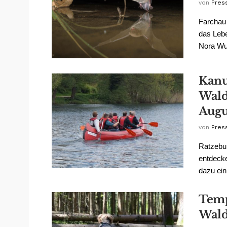
von
Pres
Farchau 
das Lebe
Nora Wut
Kanu
Wald
Augu
von
Pres
Ratzebu
entdecke
dazu ein
Temp
Wald