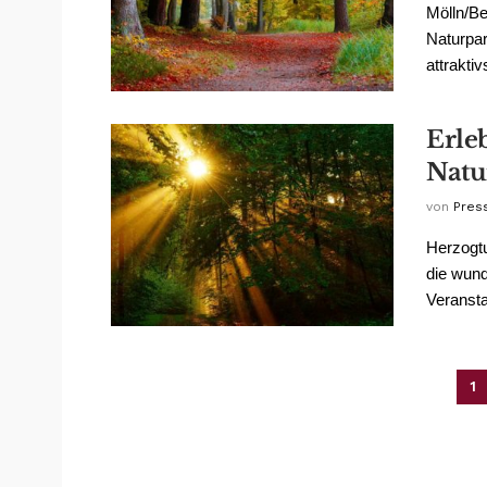
Mölln/Be
Naturpar
attrakti
Erle
Natu
von
Pres
Herzogtu
die wund
Veransta
1