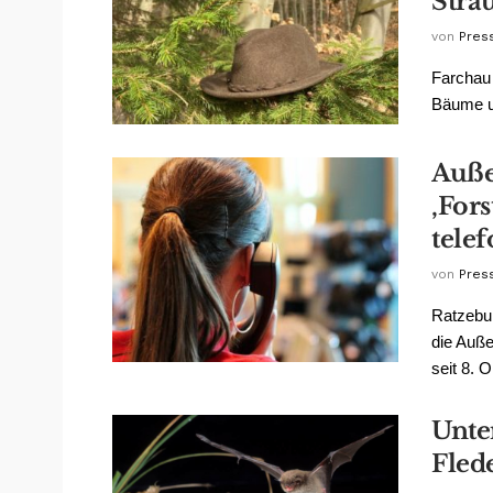
Strä
von
Pres
Farchau 
Bäume un
Auße
‚For
tele
von
Pres
Ratzebur
die Auße
seit 8. O
Unte
Fled