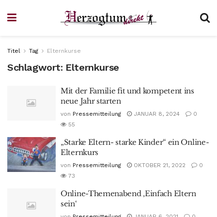
Titel
Tag
Elternkurse
Schlagwort:
Elternkurse
Mit der Familie fit und kompetent ins
neue Jahr starten
von
Pressemitteilung
JANUAR 8, 2024
0
55
„Starke Eltern- starke Kinder“ ein Online-
Elternkurs
von
Pressemitteilung
OKTOBER 21, 2022
0
73
Online-Themenabend ‚Einfach Eltern
sein‘
von
Pressemitteilung
JANUAR 6, 2021
0