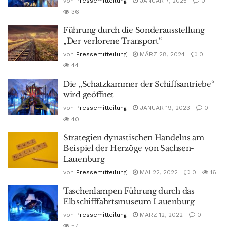
von
Pressemitteilung
JANUAR 7, 2025
0
36
Führung durch die Sonderausstellung
„Der verlorene Transport“
von
Pressemitteilung
MÄRZ 28, 2024
0
44
Die „Schatzkammer der Schiffsantriebe“
wird geöffnet
von
Pressemitteilung
JANUAR 19, 2023
0
40
Strategien dynastischen Handelns am
Beispiel der Herzöge von Sachsen-
Lauenburg
von
Pressemitteilung
MAI 22, 2022
0
16
Taschenlampen Führung durch das
Elbschifffahrtsmuseum Lauenburg
von
Pressemitteilung
MÄRZ 12, 2022
0
57