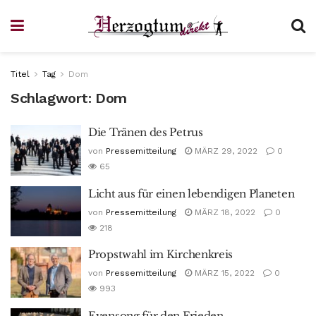
Titel
Tag
Dom
Schlagwort:
Dom
Die Tränen des Petrus
von
Pressemitteilung
MÄRZ 29, 2022
0
65
Licht aus für einen lebendigen Planeten
von
Pressemitteilung
MÄRZ 18, 2022
0
218
Propstwahl im Kirchenkreis
von
Pressemitteilung
MÄRZ 15, 2022
0
993
Evensong für den Frieden