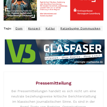
Tags:
Dom
Konzert
Kultur
Ratzeburger Dommusiken
Pressemitteilung
Bei Pressemitteilungen handelt es sich nicht um eine
neutrale beziehungsweise kritische Berichterstattung
im klassischen journalistischen Sinne. Es sind in der
Regel Texte von Parteien, Organisationen,