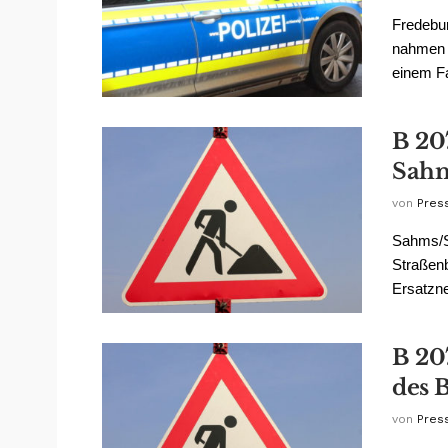
Fredebur
nahmen d
einem Fa
B 20
Sah
von
Pres
Sahms/S
Straßenb
Ersatzne
B 20
des 
von
Pres