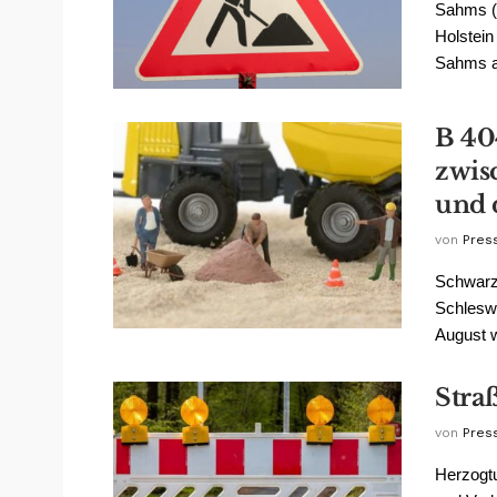
Sahms (
Holstein
Sahms an
B 40
zwis
und 
von
Pres
Schwarz
Schleswi
August w
Stra
von
Pres
Herzogt