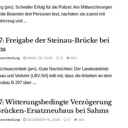
g (pm). Schneller Erfolg für die Polizei: Am Mittwochmorgen
ie Beamten drei Personen fest, nachdem sie zuerst mit
hrzeug und ...
7: Freigabe der Steinau-Brücke bei
ms
semitteilung
MÄRZ 26, 2025
0
190
chwarzenbek (pm). Gute Nachrichten: Der Landesbetrieb
au und Verkehr (LBV.SH) teilt mit, dass die Arbeiten an dem
ubau B 207 über ...
7: Witterungsbedingte Verzögerung
Brücken-Ersatzneubaus bei Sahms
semitteilung
DEZEMBER 16, 2024
0
354