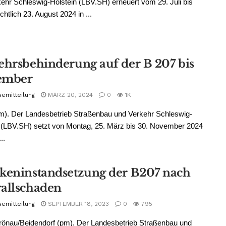
ehr Schleswig-Holstein (LBV.SH) erneuert vom 29. Juli bis
chtlich 23. August 2024 in ...
ehrsbehinderung auf der B 207 bis
ember
semitteilung
MÄRZ 20, 2024
0
1K
m). Der Landesbetrieb Straßenbau und Verkehr Schleswig-
 (LBV.SH) setzt von Montag, 25. März bis 30. November 2024
..
keninstandsetzung der B207 nach
allschaden
semitteilung
SEPTEMBER 18, 2023
0
795
önau/Beidendorf (pm). Der Landesbetrieb Straßenbau und