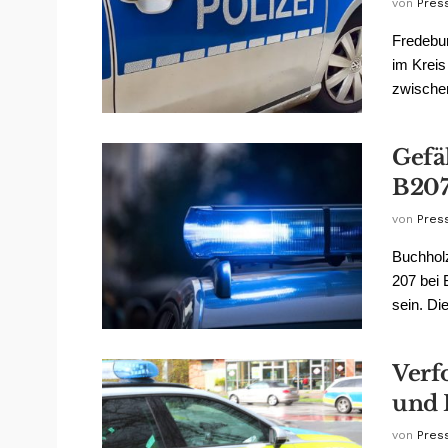
von
Pres
Fredebur
im Krei
zwischen
Gefä
B20
von
Pres
Buchholz
207 bei
sein. Die
Verf
und 
von
Pres