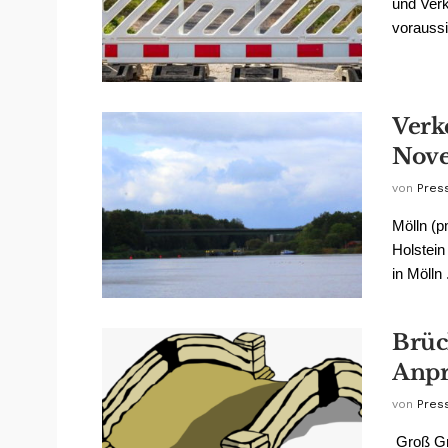
und Verk
voraussi
Verk
Nov
von
Pres
Mölln (p
Holstein
in Mölln .
Brüc
Anpr
von
Pres
Groß Gr