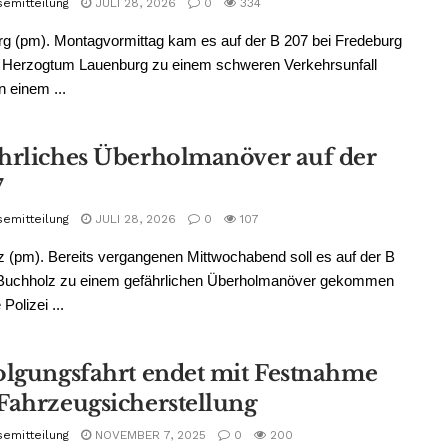
semitteilung
JULI 28, 2026
0
334
g (pm). Montagvormittag kam es auf der B 207 bei Fredeburg
s Herzogtum Lauenburg zu einem schweren Verkehrsunfall
 einem ...
hrliches Überholmanöver auf der
7
semitteilung
JULI 28, 2026
0
107
 (pm). Bereits vergangenen Mittwochabend soll es auf der B
 Buchholz zu einem gefährlichen Überholmanöver gekommen
 Polizei ...
olgungsfahrt endet mit Festnahme
Fahrzeugsicherstellung
semitteilung
NOVEMBER 7, 2025
0
200