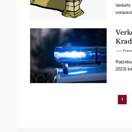
Verkehr 
voraussi
Verk
Krad
von
Pres
Ratzebur
2023) ka
1