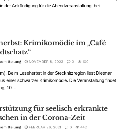
 in der Ankündigung für die Abendveranstaltung, bei ...
herbst: Krimikomödie im „Café
dtschatz“
semitteilung
NOVEMBER 8, 2023
0
100
m). Beim Leseherbst in der Stecknitzregion liest Dietmar
 aus einer schwarzer Krimikomödie. Die Veranstaltung findet
g, 10. ...
rstützung für seelisch erkrankte
chen in der Corona-Zeit
semitteilung
FEBRUAR 26, 2021
0
442