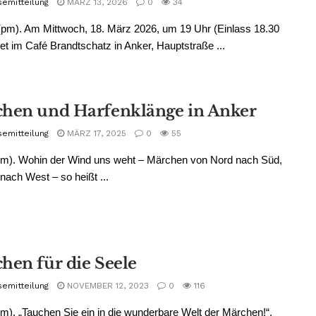
semitteilung
MÄRZ 13, 2026
0
34
pm). Am Mittwoch, 18. März 2026, um 19 Uhr (Einlass 18.30
det im Café Brandtschatz in Anker, Hauptstraße ...
hen und Harfenklänge in Anker
semitteilung
MÄRZ 17, 2025
0
55
pm). Wohin der Wind uns weht – Märchen von Nord nach Süd,
nach West – so heißt ...
hen für die Seele
semitteilung
NOVEMBER 12, 2023
0
116
m). „Tauchen Sie ein in die wunderbare Welt der Märchen!“,