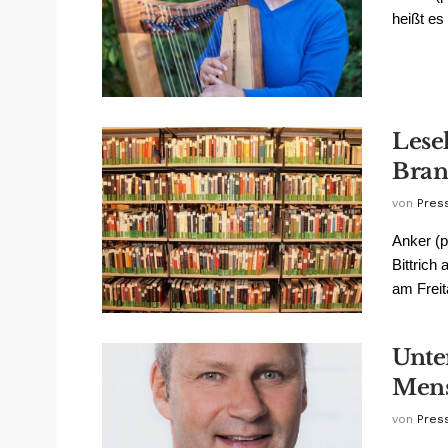
heißt es
Lese
Bran
von
Pres
Anker (p
Bittrich
am Freita
Unte
Mens
von
Pres