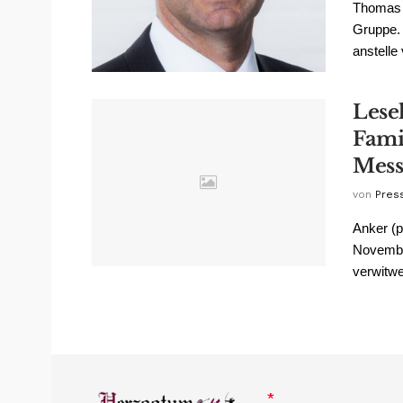
Thomas 
Gruppe. 
anstelle
Lese
Fami
Mess
von
Pres
Anker (p
November
verwitwe
*