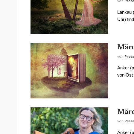
von
Pres
Lankau (
Uhr) fin
Märc
von
Pres
Anker (
von Ost 
Märc
von
Pres
Anker (p