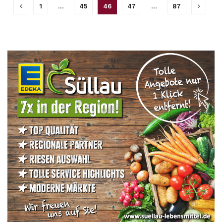
1
…
45
46
47
…
87