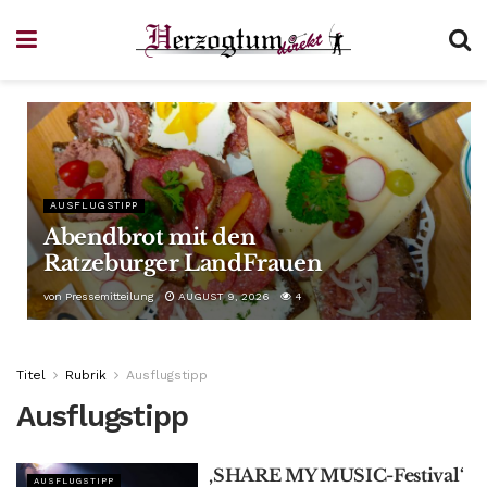
AUSFLUGSTIPP
Abendbrot mit den
Ratzeburger LandFrauen
von
Pressemitteilung
AUGUST 9, 2026
4
Titel
Rubrik
Ausflugstipp
Ausflugstipp
‚SHARE MY MUSIC-Festival‘
AUSFLUGSTIPP