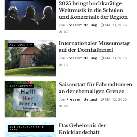
2025 bringt hochkarätige
Weltmusik in die Schulen
und Konzertsäle der Region
von
Pressemitteilung
MAI 13, 2025
102
Internationaler Museumstag
AUSFLUGSTIPP
auf der Domhalbinsel
von
Pressemitteilung
MAI 13, 2025
75
Saisonstart für Fahrradtouren
AUSFLUGSTIPP
an der ehemaligen Grenze
von
Pressemitteilung
MAI 12, 2025
62
Das Geheimnis der
AMT LAUENBURGISCHE
SEEN
Knicklandschaft