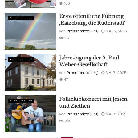
150
Erste öffentliche Führung
AUSFLUGSTIPP
‚Ratzeburg, die Ruderstadt‘
von
Pressemitteilung
MAI 8, 2025
116
Jahrestagung der A. Paul
AUSFLUGSTIPP
Weber-Gesellschaft
von
Pressemitteilung
MAI 7, 2025
47
Folkclubkonzert mit Jessen
AUSFLUGSTIPP
und Ziethen
von
Pressemitteilung
MAI 7, 2025
139