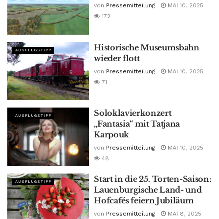
von
Pressemitteilung
MAI 10, 2025
172
Historische Museumsbahn
AUSFLUGSTIPP
wieder flott
von
Pressemitteilung
MAI 10, 2025
71
Soloklavierkonzert
AUSFLUGSTIPP
„Fantasia“ mit Tatjana
Karpouk
von
Pressemitteilung
MAI 10, 2025
48
Start in die 25. Torten-Saison:
AUSFLUGSTIPP
Lauenburgische Land- und
Hofcafés feiern Jubiläum
von
Pressemitteilung
MAI 8, 2025