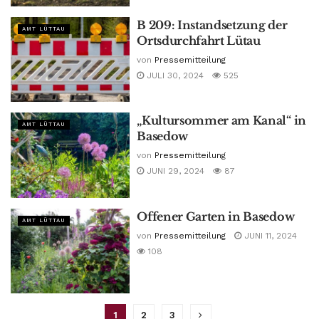
B 209: Instandsetzung der
AMT LÜTTAU
Ortsdurchfahrt Lütau
von
Pressemitteilung
JULI 30, 2024
525
„Kultursommer am Kanal“ in
AMT LÜTTAU
Basedow
von
Pressemitteilung
JUNI 29, 2024
87
Offener Garten in Basedow
AMT LÜTTAU
von
Pressemitteilung
JUNI 11, 2024
108
1
2
3