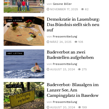
von
Gesine Biller
NOVEMBER 17, 2025
62
Demokratie in Lauenburg:
AMT LÜTTAU
Das Bündnis stellt sich neu
auf
von
Pressemitteilung
MÄRZ 24, 2025
108
Badeverbot an zwei
AMT LÜTTAU
Badestellen aufgehoben
von
Pressemitteilung
AUGUST 23, 2024
275
Badeverbot- Blaualgen im
AMT LÜTTAU
Lanzer See, Am
Campingplatz in Basedow
von
Pressemitteilung
AUGUST 20, 2024
199