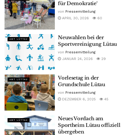
für Demokratie‘
von
Pressemitteilung
APRIL 30, 2026
60
Neuwahlen bei der
AMT LÜTTAU
Sportvereinigung Lütau
von
Pressemitteilung
JANUAR 24, 2026
29
Vorlesetag in der
AMT LÜTTAU
Grundschule Lütau
von
Pressemitteilung
DEZEMBER 6, 2025
45
Neues Vordach am
AMT LÜTTAU
Sportheim Lütau offiziell
übergeben