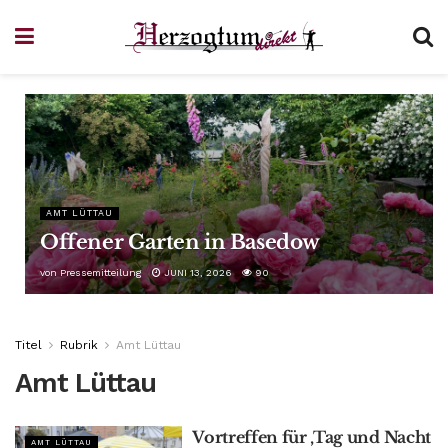
AMT LÜTTAU
Offener Garten in Basedow
von
Pressemitteilung
JUNI 13, 2026
90
Titel
Rubrik
Amt Lüttau
Amt Lüttau
Vortreffen für ‚Tag und Nacht
AMT LÜTTAU