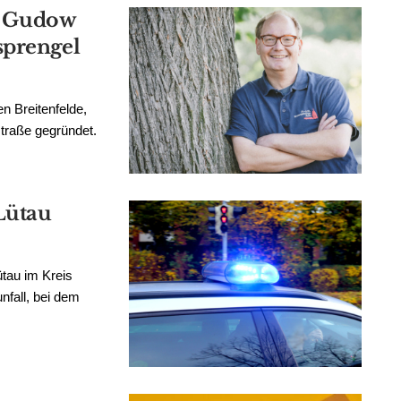
e, Gudow
sprengel
n Breitenfelde,
traße gegründet.
Lütau
tau im Kreis
fall, bei dem