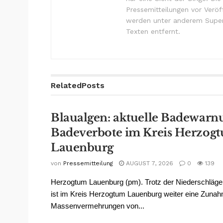
Pressemitteilungen vor Verö
werden unter anderem Super
Texten entfernt.
Related
Posts
Blaualgen: aktuelle Badewarn
Badeverbote im Kreis Herzog
Lauenburg
von
Pressemitteilung
AUGUST 7, 2026
0
139
Herzogtum Lauenburg (pm). Trotz der Niederschläge 
ist im Kreis Herzogtum Lauenburg weiter eine Zuna
Massenvermehrungen von...