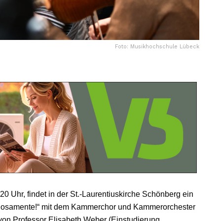
Foto: Musikhochschule Lübeck
20 Uhr, findet in der St.-Laurentiuskirche Schönberg ein
irtuosamente!“ mit dem Kammerchor und Kammerorchester
von Professor Elisabeth Weber (Einstudierung