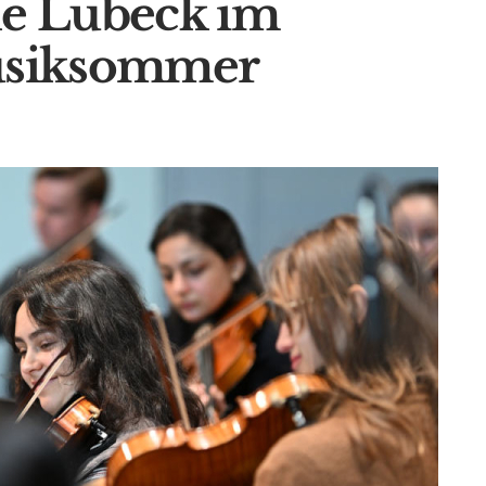
e Lübeck im
usiksommer