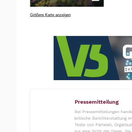
Größere Karte anzeigen
Pressemitteilung
Bei Pressemitteilungen hande
kritische Berichterstattung i
Texte von Parteien, Organisa
nur eine Sicht der Dinge. Di