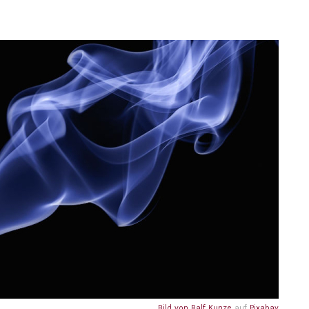
Bild von
Ralf Kunze
auf
Pixabay