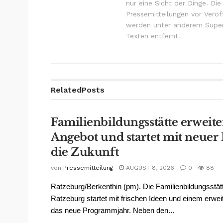
nur eine Sicht der Dinge. Di
Pressemitteilungen vor Verö
werden unter anderem Super
Texten entfernt.
Related
Posts
Familienbildungsstätte erweite
Angebot und startet mit neuer 
die Zukunft
von
Pressemitteilung
AUGUST 8, 2026
0
88
Ratzeburg/Berkenthin (pm). Die Familienbildungsstät
Ratzeburg startet mit frischen Ideen und einem erwei
das neue Programmjahr. Neben den...