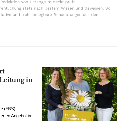
e Redaktion von Herzogtum direkt prüft
ffentlichung stets nach bestem Wissen und Gewissen. So
lative und nicht belegbare Behauptungen aus den
rt
Leitung in
te (FBS)
terten Angebot in