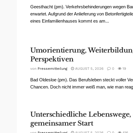
Geesthacht (pm). Verkehrsbehinderungen wegen Ba
erwartet. Aufgrund der Anlieferung von Betonfertigteil
eines Einfamilienhauses kommt es am...
Umorientierung, Weiterbildun
Perspektiven
von
Pressemitteilung
AUGUST 5, 2026
0
19
Bad Oldesloe (pm). Das Berufsleben steckt voller V
Chancen. Doch nicht immer weiß man, wie man reagie
Unterschiedliche Lebenswege, 
gemeinsamer Start
von
Pressemitteilung
AUGUST 5, 2026
0
416