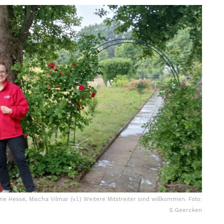
ane Hesse, Mischa Vilmar (v.l.) Weitere Mitstreiter sind willkommen. Foto:
S.Geercken