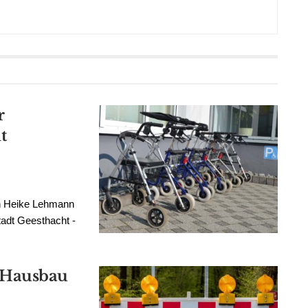
r
t
on Heike Lehmann
tadt Geesthacht -
 Hausbau