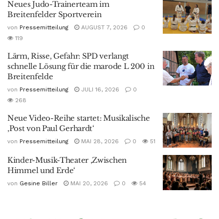
Neues Judo-Trainerteam im
Breitenfelder Sportverein
von
Pressemitteilung
AUGUST 7, 2026
0
119
Lärm, Risse, Gefahr: SPD verlangt
schnelle Lösung für die marode L 200 in
Breitenfelde
von
Pressemitteilung
JULI 16, 2026
0
268
Neue Video-Reihe startet: Musikalische
‚Post von Paul Gerhardt‘
von
Pressemitteilung
MAI 28, 2026
0
51
Kinder-Musik-Theater ‚Zwischen
Himmel und Erde‘
von
Gesine Biller
MAI 20, 2026
0
54