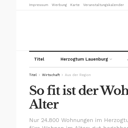
Impressum
Werbung
Karte
Veranstaltungskalender
Titel
Herzogtum Lauenburg
Titel
Wirtschaft
Aus der Region
So fit ist der W
Alter
Nur 24.800 Wohnungen im Herzogt
fürs Wohnen im Alter: gut begehba