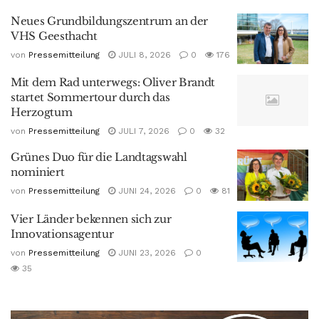
Neues Grundbildungszentrum an der
VHS Geesthacht
von
Pressemitteilung
JULI 8, 2026
0
176
Mit dem Rad unterwegs: Oliver Brandt
startet Sommertour durch das
Herzogtum
von
Pressemitteilung
JULI 7, 2026
0
32
Grünes Duo für die Landtagswahl
nominiert
von
Pressemitteilung
JUNI 24, 2026
0
81
Vier Länder bekennen sich zur
Innovationsagentur
von
Pressemitteilung
JUNI 23, 2026
0
35