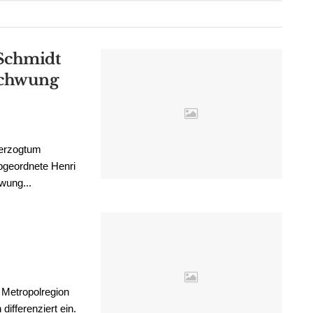
Schmidt
schwung
Herzogtum
geordnete Henri
wung...
1
 Metropolregion
differenziert ein.