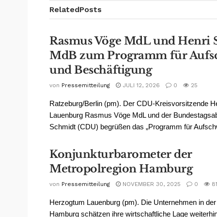
Related
Posts
Rasmus Vöge MdL und Henri 
MdB zum Programm für Auf
und Beschäftigung
von
Pressemitteilung
JULI 12, 2026
0
25
Ratzeburg/Berlin (pm). Der CDU-Kreisvorsitzende 
Lauenburg Rasmus Vöge MdL und der Bundestagsab
Schmidt (CDU) begrüßen das „Programm für Aufsch
Konjunkturbarometer der
Metropolregion Hamburg
von
Pressemitteilung
NOVEMBER 30, 2025
0
8
Herzogtum Lauenburg (pm). Die Unternehmen in der
Hamburg schätzen ihre wirtschaftliche Lage weiterhin 