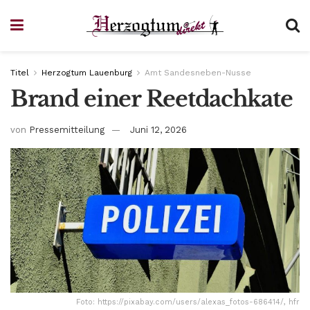
Titel
Herzogtum Lauenburg
Amt Sandesneben-Nusse
Brand einer Reetdachkate
von
Pressemitteilung
Juni 12, 2026
Foto: https://pixabay.com/users/alexas_fotos-686414/, hfr