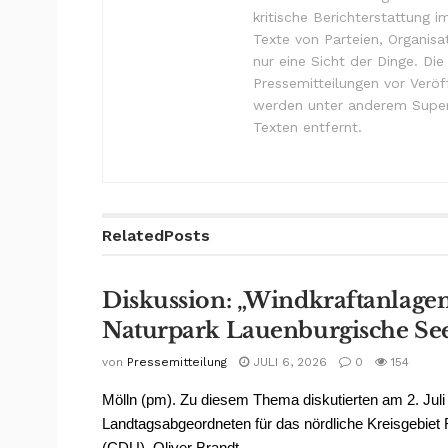
kritische Berichterstattung i
Texte von Parteien, Organisa
nur eine Sicht der Dinge. Di
Pressemitteilungen vor Verö
werden unter anderem Super
Texten entfernt.
Related
Posts
Diskussion: „Windkraftanlage
Naturpark Lauenburgische Se
von
Pressemitteilung
JULI 6, 2026
0
154
Mölln (pm). Zu diesem Thema diskutierten am 2. Juli
Landtagsabgeordneten für das nördliche Kreisgebie
(CDU), Oliver Brandt...