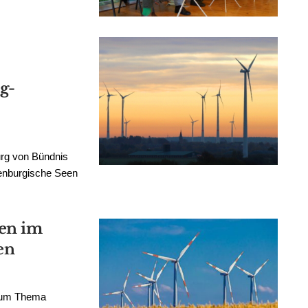
g-
urg von Bündnis
uenburgische Seen
en im
een
 zum Thema