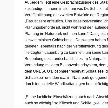
Außerdem liegt eine Gesprächszusage des Staats
zuständigen Innenministerium vor. Dr. Schulz ha
Veröffentlichung der zweiten Entwürfe der Region
„Das ist sehr erfreulich. Uns ist selbstverständl
Planungsbehörde ist, nicht während der laufende
Planung im Naturpark nehmen kann.“ Das gleiche 
Umweltminister Goldschmidt. Deswegen haben Ba
gebeten, ebenfalls nach der Veröffentlichung de
Herzogtum Lauenburg zu kommen, um seine Eins
Bedeutung des Landschaftsbildes im Naturpark L
Verbindung mit dem Biotopverbundsystem, dem 
dem UNESCO Biosphärenreservat Schaalsee, de
Schaalsee“ und den u.a. im Naturpark gelegenen
durch industrielle Windkraftanlagen beeinträchti
„Seine fachliche Einschätzung auch nach Absch
auch so wichtig,“ so Kliesch und Schlie, „weil d