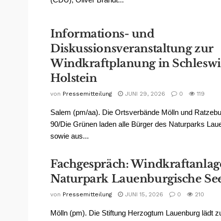
Informations- und
Diskussionsveranstaltung zur
Windkraftplanung in Schleswi
Holstein
von
Pressemitteilung
JUNI 29, 2026
0
119
Salem (pm/aa). Die Ortsverbände Mölln und Ratzeb
90/Die Grünen laden alle Bürger des Naturparks La
sowie aus...
Fachgespräch: Windkraftanlag
Naturpark Lauenburgische S
von
Pressemitteilung
JUNI 15, 2026
0
210
Mölln (pm). Die Stiftung Herzogtum Lauenburg lädt