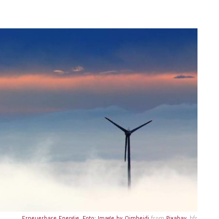
Erneuerbare Energie. Foto: Image by
Oimheidi
from
Pixabay
, hfr