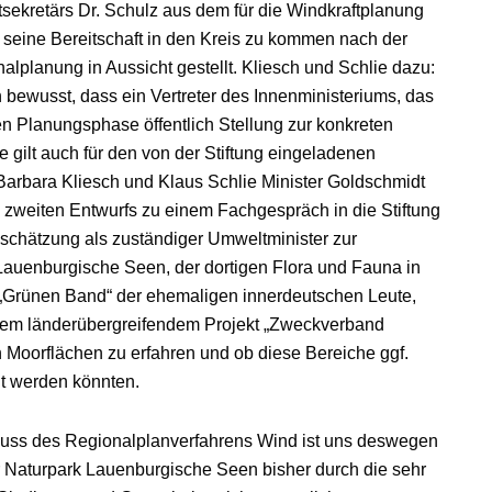
ekretärs Dr. Schulz aus dem für die Windkraftplanung
t seine Bereitschaft in den Kreis zu kommen nach der
alplanung in Aussicht gestellt. Kliesch und Schlie dazu:
ich bewusst, dass ein Vertreter des Innenministeriums, das
n Planungsphase öffentlich Stellung zur konkreten
gilt auch für den von der Stiftung eingeladenen
rbara Kliesch und Klaus Schlie Minister Goldschmidt
s zweiten Entwurfs zu einem Fachgespräch in die Stiftung
chätzung als zuständiger Umweltminister zur
auenburgische Seen, der dortigen Flora und Fauna in
„Grünen Band“ der ehemaligen innerdeutschen Leute,
m länderübergreifendem Projekt „Zweckverband
 Moorflächen zu erfahren und ob diese Bereiche ggf.
gt werden könnten.
luss des Regionalplanverfahrens Wind ist uns deswegen
er Naturpark Lauenburgische Seen bisher durch die sehr