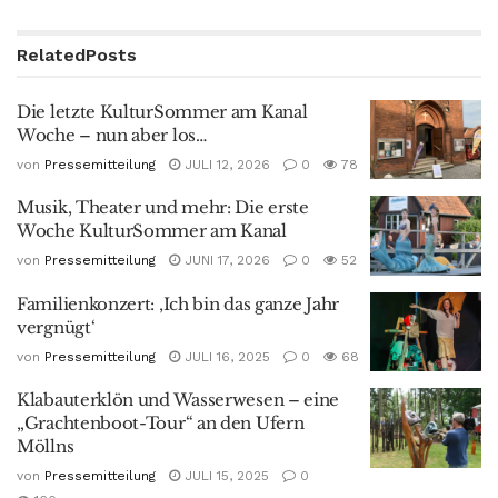
Related
Posts
Die letzte KulturSommer am Kanal
Woche – nun aber los…
von
Pressemitteilung
JULI 12, 2026
0
78
Musik, Theater und mehr: Die erste
Woche KulturSommer am Kanal
von
Pressemitteilung
JUNI 17, 2026
0
52
Familienkonzert: ‚Ich bin das ganze Jahr
vergnügt‘
von
Pressemitteilung
JULI 16, 2025
0
68
Klabauterklön und Wasserwesen – eine
„Grachtenboot-Tour“ an den Ufern
Möllns
von
Pressemitteilung
JULI 15, 2025
0