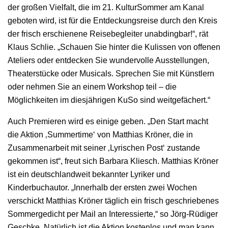
der großen Vielfalt, die im 21. KulturSommer am Kanal
geboten wird, ist für die Entdeckungsreise durch den Kreis
der frisch erschienene Reisebegleiter unabdingbar!“, rät
Klaus Schlie. „Schauen Sie hinter die Kulissen von offenen
Ateliers oder entdecken Sie wundervolle Ausstellungen,
Theaterstücke oder Musicals. Sprechen Sie mit Künstlern
oder nehmen Sie an einem Workshop teil – die
Möglichkeiten im diesjährigen KuSo sind weitgefächert.“
Auch Premieren wird es einige geben. „Den Start macht
die Aktion ‚Summertime‘ von Matthias Kröner, die in
Zusammenarbeit mit seiner ‚Lyrischen Post‘ zustande
gekommen ist“, freut sich Barbara Kliesch. Matthias Kröner
ist ein deutschlandweit bekannter Lyriker und
Kinderbuchautor. „Innerhalb der ersten zwei Wochen
verschickt Matthias Kröner täglich ein frisch geschriebenes
Sommergedicht per Mail an Interessierte,“ so Jörg-Rüdiger
Geschke. Natürlich ist die Aktion kostenlos und man kann