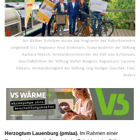
Am Möllner Schulsee wurde das Programm des KulturSommers
vorgestellt (v.l.): Regisseur Knut Winkmann, Vizepräsidentin der Stiftung
Barbara Kliesch, Vorstandsvorsitzender der KSK Udo Schlünsen,
Geschäftsführer der Stiftung Stefan Büngens, Regisseurin Caroline
Dibbern, Vorstandsmitglied der Stiftung Jörg-Rüdiger Geschke. Foto:
Anders
Herzogtum Lauenburg (pm/aa).
Im Rahmen einer